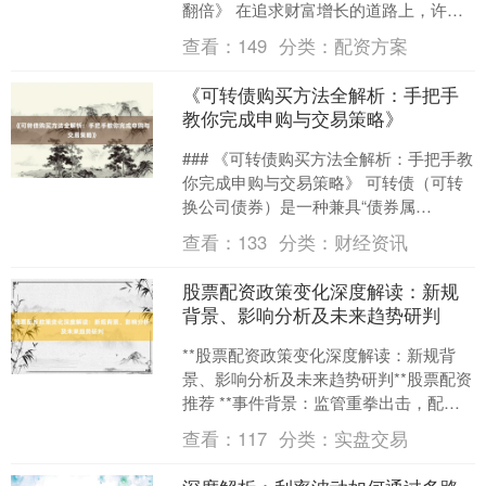
翻倍》 在追求财富增长的道路上，许多
人常感迷茫：是投资股市、房产，还是
查看：
149
分类：
配资方案
创业？如何平衡风....
《可转债购买方法全解析：手把手
教你完成申购与交易策略》
### 《可转债购买方法全解析：手把手教
你完成申购与交易策略》 可转债（可转
换公司债券）是一种兼具“债券属
性”和“股票期权属性”的投资工具，因
查看：
133
分类：
财经资讯
其“下有保底、上有....
股票配资政策变化深度解读：新规
背景、影响分析及未来趋势研判
**股票配资政策变化深度解读：新规背
景、影响分析及未来趋势研判**股票配资
推荐 **事件背景：监管重拳出击，配资
行业进入强规范时代** 2024年，中国证
查看：
117
分类：
实盘交易
监会联....