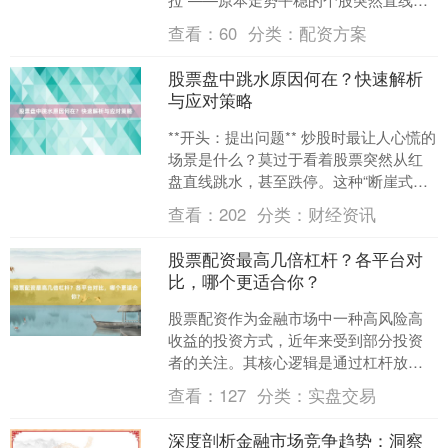
升，几分钟内涨幅飙升。是主力吸筹完
查看：
60
分类：
配资方案
毕准备拉升？还....
股票盘中跳水原因何在？快速解析
与应对策略
**开头：提出问题** 炒股时最让人心慌的
场景是什么？莫过于看着股票突然从红
盘直线跳水，甚至跌停。这种“断崖式下
跌”往往让投资者措手不及：是主力出
查看：
202
分类：
财经资讯
货？市场突发利....
股票配资最高几倍杠杆？各平台对
比，哪个更适合你？
股票配资作为金融市场中一种高风险高
收益的投资方式，近年来受到部分投资
者的关注。其核心逻辑是通过杠杆放大
本金，以获取超额收益，但同时也伴随
查看：
127
分类：
实盘交易
着更高的风险。不同配资平....
深度剖析金融市场竞争趋势：洞察