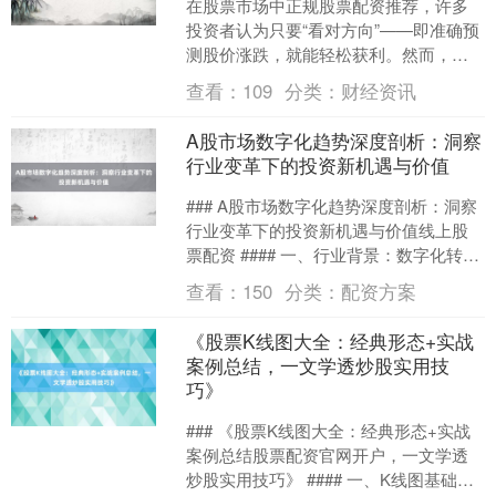
在股票市场中正规股票配资推荐，许多
上证综指
3900.35
+21.92
+0.57%
投资者认为只要“看对方向”——即准确预
测股价涨跌，就能轻松获利。然而，现
实往往比这复杂得多。股票盈利并非仅
查看：
109
分类：
财经资讯
取决于方向判断，而是....
A股市场数字化趋势深度剖析：洞察
行业变革下的投资新机遇与价值
### A股市场数字化趋势深度剖析：洞察
行业变革下的投资新机遇与价值线上股
深证成指
票配资 #### 一、行业背景：数字化转型
14110.12
-34.08
-0.24%
的全球浪潮与A股的必然选择 在全球范围
查看：
150
分类：
配资方案
内，数....
《股票K线图大全：经典形态+实战
案例总结，一文学透炒股实用技
巧》
### 《股票K线图大全：经典形态+实战
案例总结股票配资官网开户，一文学透
炒股实用技巧》 #### 一、K线图基础入
沪深300
4651.31
-6.85
-0.15%