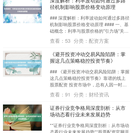
深度解析：利率波动如何通过多路
径机制影响股票价格变动原理
### 深度解析：利率波动如何通过多路径
机制影响股票价格变动原理 #### 一、基
础概念：利率与股票价格的"引力场"关系
利率作为货币的时间价值标尺，是金融
查看：
53
分类：
配资方案
市场....
《避开投资冲动交易风险陷阱：掌
握这几点策略稳控投资节奏》
### 《避开投资冲动交易风险陷阱：掌握
这几点策略稳控投资节奏》靠谱的线上
股票配资 投资市场中，总有人因一时
的"心跳加速"而做出错误决策——看到某
查看：
91
分类：
财经资讯
只股票暴涨立刻....
证券行业竞争格局深度剖析：从市
场动态看行业未来发展趋势
**证券行业竞争格局深度剖析：从市场动
态看行业未来发展趋势**股票配资官网开