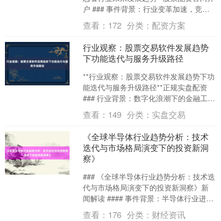
户 ### 事件背景：行业变革加速，竞争
进入新阶段 近年来，中国证券行业在政
查看：
172
分类：
配资方案
策开放、....
行业观察：股票交易软件发展趋势
下功能迭代与服务升级路径
**行业观察：股票交易软件发展趋势下功
能迭代与服务升级路径**正规实盘配资
### 行业背景：数字化浪潮下的金融工具
革新 股票交易软件作为连接投资者与资
查看：
149
分类：
实盘交易
本市场的....
《全球半导体行业趋势分析：技术
迭代与市场格局演变下的投资新洞
察》
### 《全球半导体行业趋势分析：技术迭
代与市场格局演变下的投资新洞察》新
闻解读 #### 事件背景：半导体行业进
入"技术-市场"双轮驱动新周期 2023年第
查看：
176
分类：
财经资讯
三....