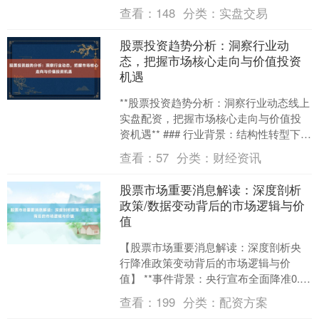
门 1. **K线组成要素** - 实体：开....
查看：
148
分类：
实盘交易
股票投资趋势分析：洞察行业动
态，把握市场核心走向与价值投资
机遇
**股票投资趋势分析：洞察行业动态线上
实盘配资，把握市场核心走向与价值投
资机遇** ### 行业背景：结构性转型下的
北证50
1122.88
+3.42
+0.30%
投资逻辑重构 当前全球资本市场正处
查看：
57
分类：
财经资讯
于“低增长....
股票市场重要消息解读：深度剖析
政策/数据变动背后的市场逻辑与价
值
【股票市场重要消息解读：深度剖析央
行降准政策变动背后的市场逻辑与价
值】 **事件背景：央行宣布全面降准0.25
创业板指
3515.56
-19.58
-0.55%
个百分点** 2024年10月，中国人民银行
查看：
199
分类：
配资方案
宣布全....