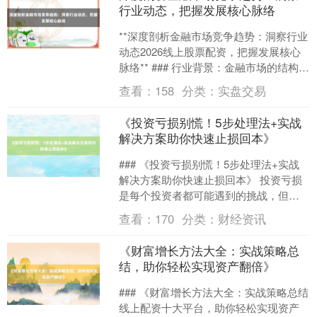
行业动态，把握发展核心脉络
**深度剖析金融市场竞争趋势：洞察行业
动态2026线上股票配资，把握发展核心
脉络** ### 行业背景：金融市场的结构性
变革与竞争升级 全球金融市场正经历由
查看：
158
分类：
实盘交易
技术....
《投资亏损别慌！5步处理法+实战
解决方案助你快速止损回本》
### 《投资亏损别慌！5步处理法+实战
解决方案助你快速止损回本》 投资亏损
是每个投资者都可能遇到的挑战，但慌
乱只会让情况更糟。本文将用通俗易懂
查看：
170
分类：
财经资讯
的语言，为你提供....
《财富增长方法大全：实战策略总
结，助你轻松实现资产翻倍》
### 《财富增长方法大全：实战策略总结
线上配资十大平台，助你轻松实现资产