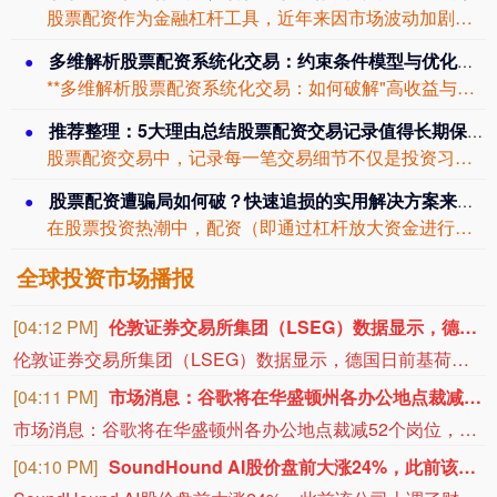
股票配资作为金融杠杆工具，近年来因市场波动加剧而备受关注。但配资行业存在信息不对...
多维解析股票配资系统化交易：约束条件模型与优化方案
**多维解析股票配资系统化交易：如何破解"高收益与高风险"的困局？** 在股票配...
推荐整理：5大理由总结股票配资交易记录值得长期保存
股票配资交易中，记录每一笔交易细节不仅是投资习惯的体现，更是优化策略、规避风险的...
股票配资遭骗局如何破？快速追损的实用解决方案来了！
在股票投资热潮中，配资（即通过杠杆放大资金进行交易）成为不少人追求高收益的“捷径...
全球投资市场播报
[04:09 PM]
港股收盘：恒生指数跌1.488%，恒生科技指数跌2.276%
比亚迪股份跌4.211%，新鸿基地产跌4.273%，百度集团-SW跌4.464%，吉利汽车跌4.786%，零跑汽车跌4.946%，宁德时代跌5.197%，友邦保险跌5.981%。
[04:08 PM]
美团：燃油附加费下调当日机票搜索量上涨42%
8月5日起，国内航线燃油附加费再次迎来下调，进一步降低旅客出行成本。美团数据显示，燃油附加费下调当日，机票搜索量同比增长42%，其中，北京、广州、成都、深圳、上海等地游客出行热度较高。当前正值暑期旅游旺季，平台上亲子家庭占比超四成。7月以来，亲子家庭预订机票量同比增长约18%，亲子游相关搜索量环比增长26%。
[04:07 PM]
海思科：创新药HSK51155片获临床试验批准通知书