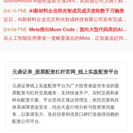
海思科公告，公司近日收到国家药品监督管理局下发的《药物临床试验批准通知书》，2026年5月受理的HSK51155片临床试验申请符合药品注册的有关要求，同意本品开展临床试验。HSK51155是公司自主研发的口服小分子镇痛药物，拟用于偏头痛治疗，2026年4月公司已就该项目与艾伯维达成合作协议，潜在交易总额超7亿美元。
[04:07 PM]
英国政府：最新制裁针对俄罗斯船只和公司，包括银行和工业集团。
英国政府：最新制裁针对俄罗斯船只和公司，包括银行和工业集团。
[04:07 PM]
辽宁证监局通报萃华珠宝案阶段性调查进展情况
2026年2月9日，辽宁证监局对沈阳萃华金银珠宝股份有限公司（简称萃华珠宝，002731）立案调查。现已初步查明，萃华珠宝披露的部分年度财务信息涉嫌虚假记载，可能触及重大违法强制退市情形。该案目前正在调查过程中，辽宁证监局将尽快查明违法事实，依法严肃处理。（证监会）
元鼎证券_股票配资杠杆官网_线上实盘配资平台
元鼎证券线上实盘配资平台为广大投资者提供专业的股
票配资与杠杆交易服务，支持快速开户、实时交易和多
样化配资方案。平台坚持正规运营理念，依托完善风控
体系保障资金安全，结合大盘行情分析与投资资讯服
务，以靠谱实力、良好信誉和优质口碑打造值得信赖的
配资公司平台。